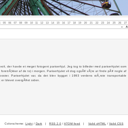
4
05
06
07
08
09
10
11
12
13
14
15
16
17
18
19
20
21
22
23
24
25
26
27
«
Au
voli, der havde et meget fotogent pariserhjul. Jeg tog to billeder med pariserhjulet som
g foretrÃ¦kker af de to) i morgen. Pariserhjulet vil dog ogsÃ¥ vÃ¦re at finde pÃ¥ nogle af
oster. Pariserhjulet var, da det blev bygget i 1993 verdens stÃ¸rste transportable
t er blevet overgÃ¥et siden.
Colorscheme:
Light
/
Dark
|
RSS 2.0
/
ATOM feed
|
Valid xHTML
/
Valid CSS