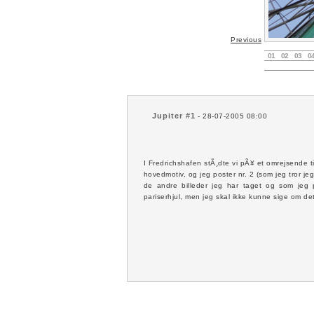
Previous
01
02
03
0
Jupiter #1
- 28-07-2005 08:00
I Fredrichshafen stÃ¸dte vi pÃ¥ et omrejsende ti
hovedmotiv, og jeg poster nr. 2 (som jeg tror je
de andre billeder jeg har taget og som jeg p
pariserhjul, men jeg skal ikke kunne sige om de