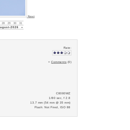
Next
28
29
30
31
gust-2026
»
Rate:
+
Comments
(0)
C8080WZ
1/80 sec, f 2.8
13.7 mm (54 mm @ 35 mm)
Flash: Not Fired, ISO 88