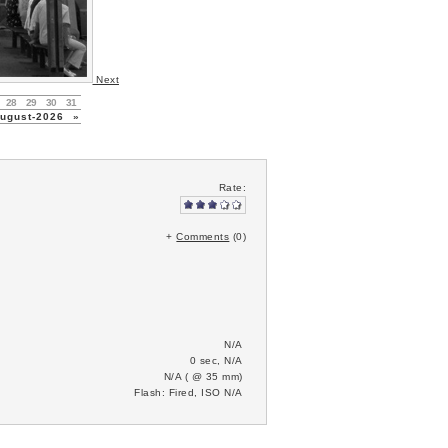
Next
28
29
30
31
gust-2026
»
Rate:
+
Comments
(0)
N/A
0 sec, N/A
N/A (
@ 35 mm)
Flash: Fired, ISO N/A