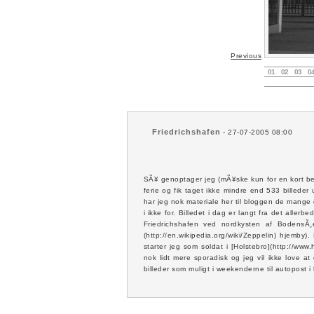
Previous
01
02
03
0
Friedrichshafen
- 27-07-2005 08:00
SÃ¥ genoptager jeg (mÃ¥ske kun for en kort bem
ferie og fik taget ikke mindre end 533 billeder
har jeg nok materiale her til bloggen de mange
i ikke for. Billedet i dag er langt fra det alle
Friedrichshafen ved nordkysten af BodensÃ¸e
(http://en.wikipedia.org/wiki/Zeppelin) hjem
starter jeg som soldat i [Holstebro](http://www
nok lidt mere sporadisk og jeg vil ikke love 
billeder som muligt i weekenderne til autopost i