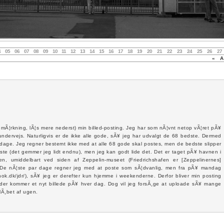
4
05
06
07
08
09
10
11
12
13
14
15
16
17
18
19
20
21
22
23
24
25
26
27
«
Au
Ã¦rkning, lÃ¦s mere nederst) min billed-posting. Jeg har som nÃ¦vnt netop vÃ¦ret pÃ¥
 undervejs. Naturligvis er de ikke alle gode, sÃ¥ jeg har udvalgt de 68 bedste. Dermed
 dage. Jeg regner bestemt ikke med at alle 68 gode skal postes, men de bedste slipper
rbedste (det gemmer jeg lidt endnu), men jeg kan godt lide det. Det er taget pÃ¥ havnen i
n, umiddelbart ved siden af Zeppelin-museet (Friedrichshafen er [Zeppelinernes]
by). De nÃ¦ste par dage regner jeg med at poste som sÃ¦dvanlig, men fra pÃ¥ mandag
.hok.dk/jdr/), sÃ¥ jeg er derefter kun hjemme i weekenderne. Derfor bliver min posting
at der kommer et nyt billede pÃ¥ hver dag. Dog vil jeg forsÃ¸ge at uploade sÃ¥ mange
 lÃ¸bet af ugen.