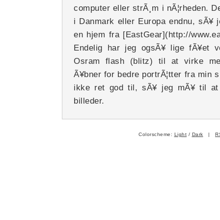
computer eller strÃ¸m i nÃ¦rheden. D
i Danmark eller Europa endnu, sÃ¥ j
en hjem fra [EastGear](http://www.e
Endelig har jeg ogsÃ¥ lige fÃ¥et vo
Osram flash (blitz) til at virke 
Ã¥bner for bedre portrÃ¦tter fra min s
ikke ret god til, sÃ¥ jeg mÃ¥ til 
billeder.
Colorscheme:
Light
/
Dark
|
R