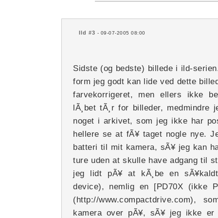
Ild #3
- 09-07-2005 08:00
Sidste (og bedste) billede i ild-serie
form jeg godt kan lide ved dette bille
farvekorrigeret, men ellers ikke b
lÃ¸bet tÃ¸r for billeder, medmindre j
noget i arkivet, som jeg ikke har p
hellere se at fÃ¥ taget nogle nye. J
batteri til mit kamera, sÃ¥ jeg kan 
ture uden at skulle have adgang til 
jeg lidt pÃ¥ at kÃ¸be en sÃ¥kald
device), nemlig en [PD70X (ikke 
(http://www.compactdrive.com), 
kamera over pÃ¥, sÃ¥ jeg ikke er 