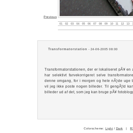
Previous
01
02
03
04
05
06
07
08
09
10
11
12
13
Transformatorstation
- 24-06-2005 08:00
Transformatorstationen, der er lokaliseret pÃ¥ en 
har selektivt farvekorrigeret selve transformator
denne omgang, for i morgen og hele nÃ¦ste uge t
vil jeg ikke poste nogen billeder. Til gengÃ¦ld ka
billeder ud af det, som jeg kan bruge pÃ¥ fotoblo
Colorscheme:
Light
/
Dark
|
R