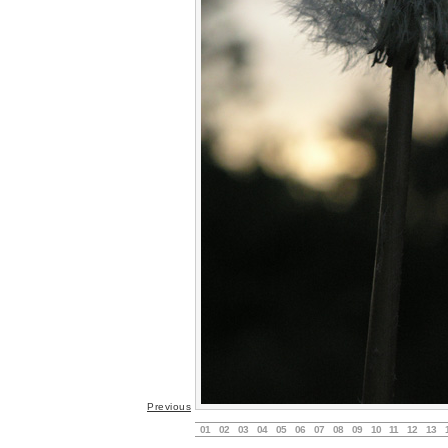
Previous
01
02
03
04
05
06
07
08
09
10
11
12
13