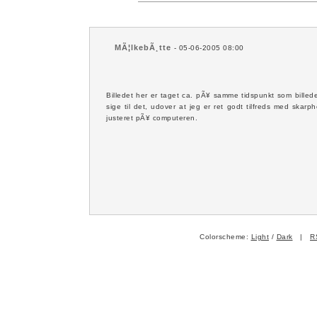
MÃ¦lkebÃ¸tte
- 05-06-2005 08:00
Billedet her er taget ca. pÃ¥ samme tidspunkt som billede
sige til det, udover at jeg er ret godt tilfreds med skarp
justeret pÃ¥ computeren.
Colorscheme:
Light
/
Dark
|
R