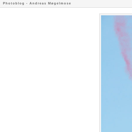
Photoblog - Andreas Møgelmose