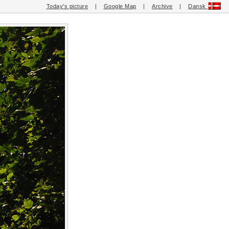
Today's picture
|
Google Map
|
Archive
|
Dansk