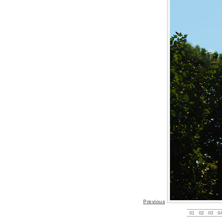
Previous
01
02
03
0