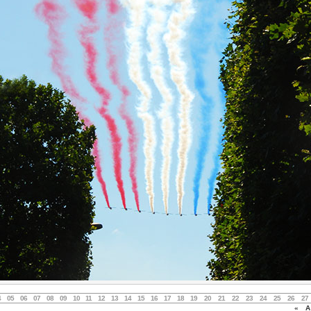
4
05
06
07
08
09
10
11
12
13
14
15
16
17
18
19
20
21
22
23
24
25
26
27
«
Au