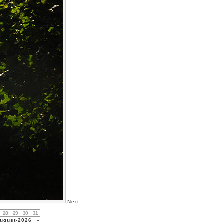
Next
28
29
30
31
gust-2026
»