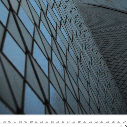
4
05
06
07
08
09
10
11
12
13
14
15
16
17
18
19
20
21
22
23
24
25
26
27
«
Au