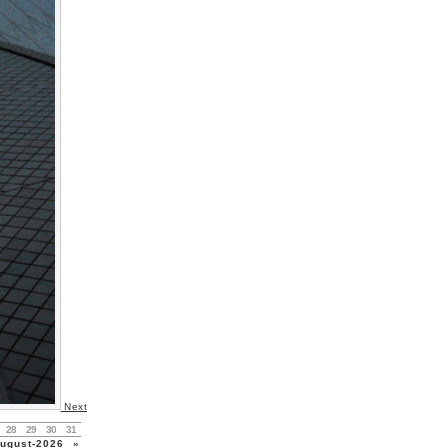
Next
28
29
30
31
gust-2026
»