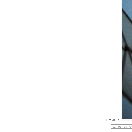
Previous
01
02
03
0