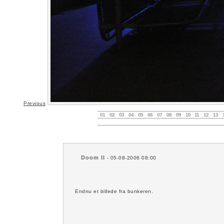
Previous
01
02
03
04
05
06
07
08
09
10
11
12
13
Doom II
- 05-08-2006 08:00
Endnu et billede fra bunkeren.