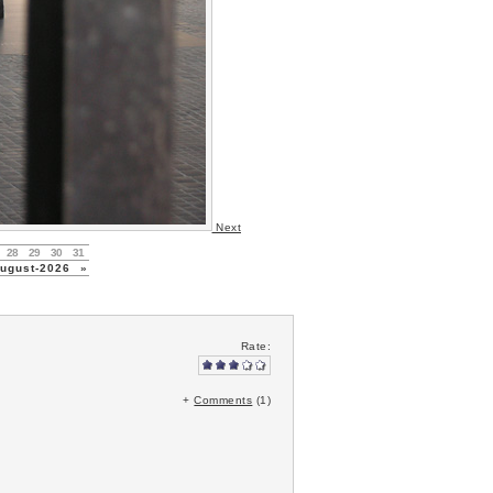
Next
28
29
30
31
gust-2026
»
Rate:
+
Comments
(1)