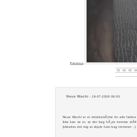
Previous
01
02
03
0
Neue Wacht
- 19-07-2006 08:00
Neue Wacht er et mindesmÃ¦rke for alle faldne 
ikke kan se er, at det bag hÃ¸jre tremme stÃ¥r
lykkedes det mig at skjule ham bag tremmen :-) 