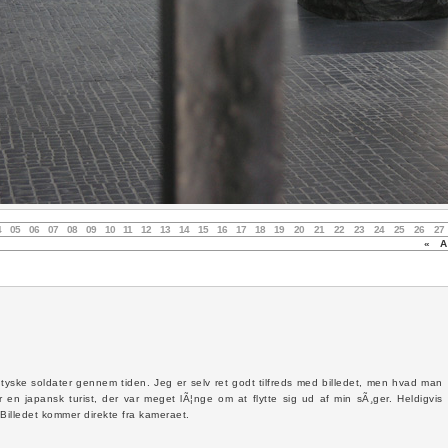
4
05
06
07
08
09
10
11
12
13
14
15
16
17
18
19
20
21
22
23
24
25
26
27
«
Au
tyske soldater gennem tiden. Jeg er selv ret godt tilfreds med billedet, men hvad man
 en japansk turist, der var meget lÃ¦nge om at flytte sig ud af min sÃ¸ger. Heldigvis
Billedet kommer direkte fra kameraet.