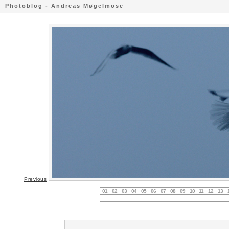
Photoblog - Andreas Møgelmose
Previous
01
02
03
04
05
06
07
08
09
10
11
12
13