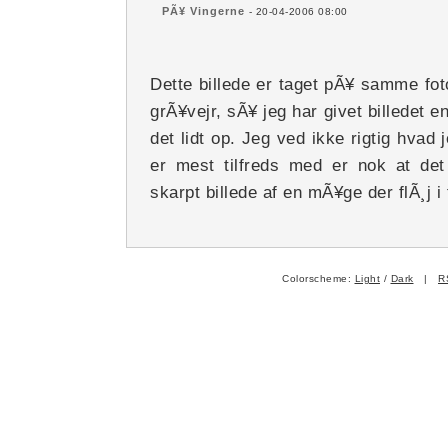
PÃ¥ Vingerne
- 20-04-2006 08:00
Dette billede er taget pÃ¥ samme fotot
grÃ¥vejr, sÃ¥ jeg har givet billedet e
det lidt op. Jeg ved ikke rigtig hvad
er mest tilfreds med er nok at det
skarpt billede af en mÃ¥ge der flÃ¸j i f
Colorscheme:
Light
/
Dark
|
R