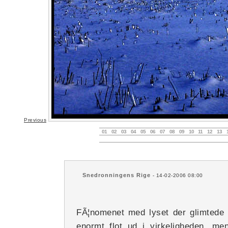
Previous
01
02
03
04
05
06
07
08
09
10
11
12
13
Snedronningens Rige
- 14-02-2006 08:00
FÃ¦nomenet med lyset der glimtede 
enormt flot ud i virkeligheden, me