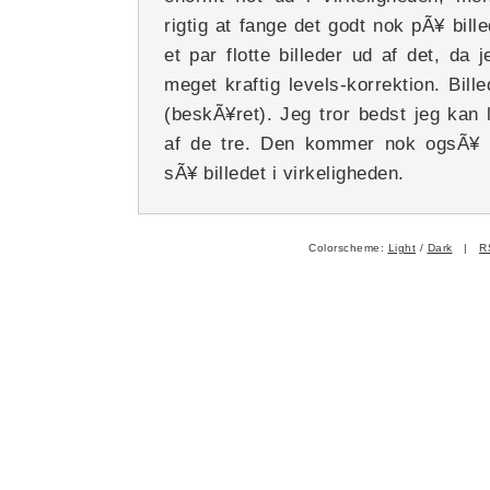
rigtig at fange det godt nok pÃ¥ bill
et par flotte billeder ud af det, da
meget kraftig levels-korrektion. Bille
(beskÃ¥ret). Jeg tror bedst jeg kan
af de tre. Den kommer nok ogsÃ¥ t
sÃ¥ billedet i virkeligheden.
Colorscheme:
Light
/
Dark
|
R