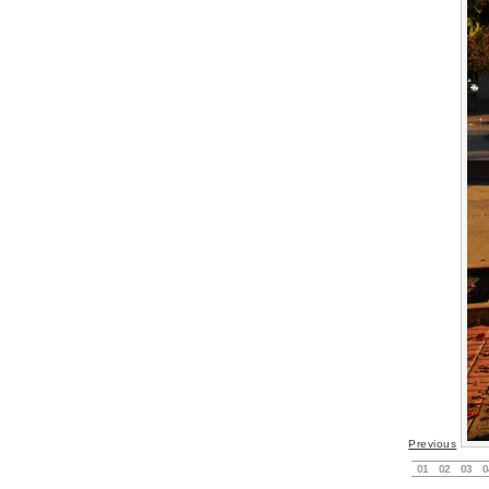
Previous
01
02
03
0