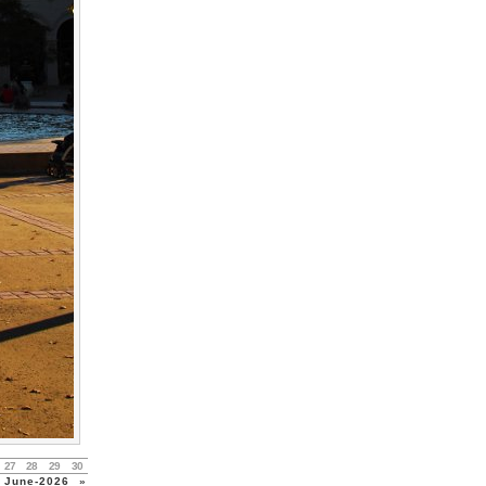
27
28
29
30
June-2026
»