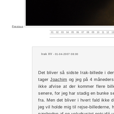
Previous
01
02
03
04
05
06
07
08
09
10
11
12
13
Irak XV
- 01-04-2007 08:00
Det bliver så sidste Irak-billede i d
tager
Joachim
og jeg på 4 måneders 
ikke afvise at der kommer flere bil
senere, for jeg har stadig en bunke s
fra. Men det bliver i hvert fald ikke
jeg vil holde mig til rejse-billederne,
nærheden af en veludrustet netcafé u