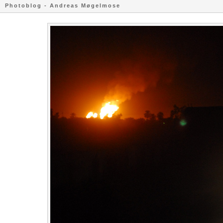
Photoblog - Andreas Møgelmose