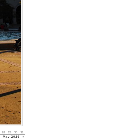
28
29
30
31
May-2026
»