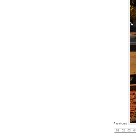
Previous
01
02
03
0