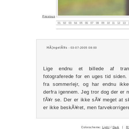
Previous
01
02
03
04
05
06
07
08
09
10
11
12
13
HÃ¦ngelÃ¥s
- 03-07-2005 08:00
Lige endnu et billede af tran
fotograferede for en uges tid siden
fra sommerlejr, og har endnu ikke 
derfra igennem. Jeg tror dog der er n
fÃ¥r se. Der er ikke sÃ¥ meget at skr
er ikke beskÃ¥ret, men farvekorriger
Colorscheme:
Light
/
Dark
|
R